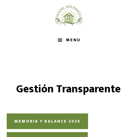
Skip
Skip
to
to
main
footer
content
MENU
Gestión Transparente
MEMORIA Y BALANCE 2024